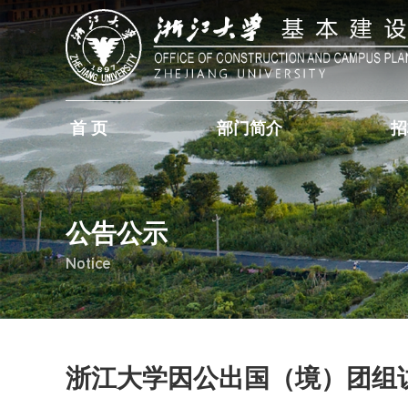
首 页
部门简介
招
公告公示
Notice
浙江大学因公出国（境）团组