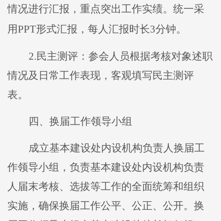
情况进行汇报，重点突出工作实绩
。
统一采
用
PPT
形式汇报，每人汇报时长
3
分钟。
2.
民主测评：参会人员根据考核对象述职
情况及日常工作表现，客观填写民主测评
表
。
四
、
换届
工作领导小组
成立
基本建设处
内设机构负责人换届工
作领导小组，负责
基本建设处内设机构负责
人届末考核、选拔等工作
的
全面统筹和
组织
实施
，确保
换届
工作公平、公正、公开
。
换