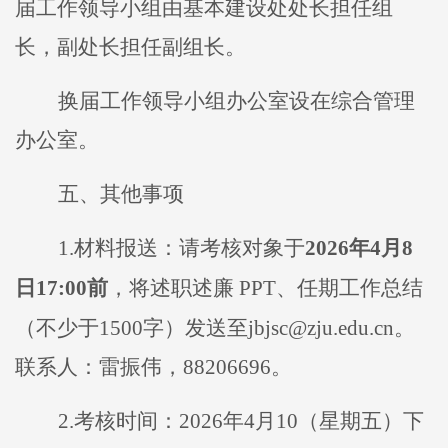
届工作领导小组
由
基本建设处处长担任
组
长
，
副处长担任副组长。
换届
工作领导小组办公室设在综合
管理
办公室。
五
、
其他事项
1
.
材料报送：请考核对象于
2026
年
4
月
8
日
17:00
前
，将述职述廉
PPT
、任期工作总结
（
不少于
1500
字）
发送至
jbjsc@zju.edu.cn
。
联系人：雷振伟，
88206
696
。
2.
考核时间：
2026
年
4
月
10
（星期五）下