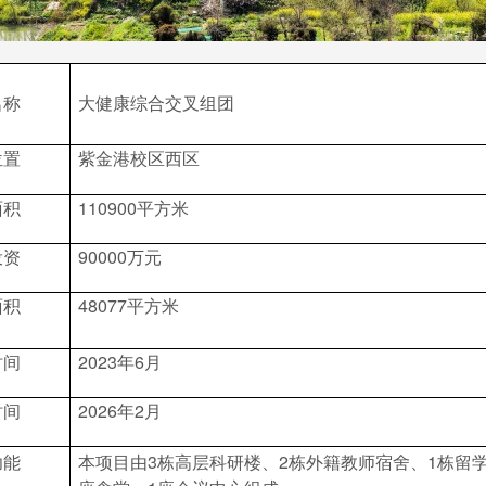
名称
大健康综合交叉组团
位置
紫金港校区西区
面积
110900平方米
投资
90000万元
面积
48077平方米
时间
2023年6月
时间
2026年2月
功能
本项目由3栋高层科研楼、2栋外籍教师宿舍、1栋留