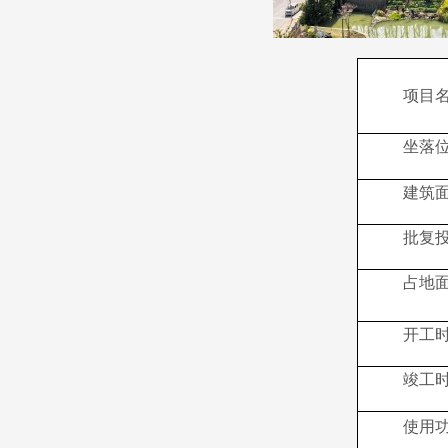
项目
坐落
建筑
批复
占地
开工
竣工
使用